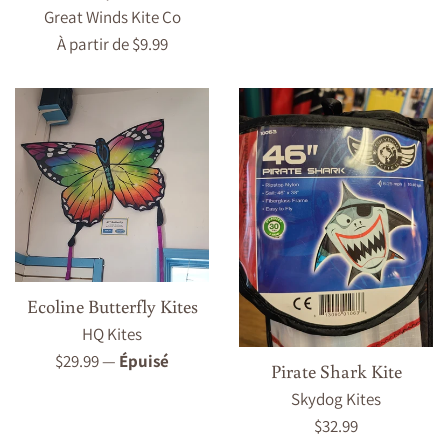
régulier
Great Winds Kite Co
À partir de $9.99
Ecoline Butterfly Kites
HQ Kites
Prix
$29.99
—
Épuisé
Pirate Shark Kite
régulier
Skydog Kites
Prix
$32.99