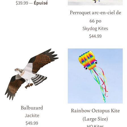
Prix
$39.99
—
Épuisé
régulier
Perroquet arc-en-ciel de
66 po
Skydog Kites
Prix
$44.99
régulier
Balbuzard
Rainbow Octopus Kite
Jackite
(Large Size)
Prix
$49.99
HQ Kites