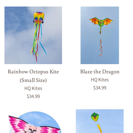
régulier
Rainbow Octopus Kite
Blaze the Dragon
(Small Size)
HQ Kites
Prix
$34.99
HQ Kites
régulier
Prix
$34.99
régulier