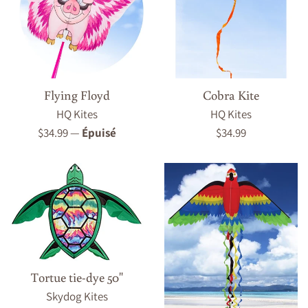
Flying Floyd
Cobra Kite
HQ Kites
HQ Kites
Prix
Prix
$34.99
—
Épuisé
$34.99
régulier
régulier
Tortue tie-dye 50"
Skydog Kites