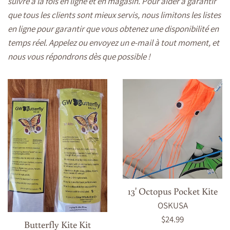
suivre à la fois en ligne et en magasin. Pour aider à garantir
que tous les clients sont mieux servis, nous limitons les listes
en ligne pour garantir que vous obtenez une disponibilité en
temps réel. Appelez ou envoyez un e-mail à tout moment, et
nous vous répondrons dès que possible !
13' Octopus Pocket Kite
OSKUSA
Prix
$24.99
Butterfly Kite Kit